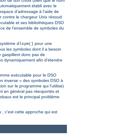
ion de son choix (bien que le nom
automatiquement établi avec le
espace d'adressage à l'aide de
 contre le chargeur Unix résoud
cutable et ses bibliothèques DSO
nce de l'ensemble de symboles du
l système
pour une
dlsym()
s les symboles dont il a besoin
e gaspillent donc pas de
gés dynamiquement afin d'étendre
gramme exécutable pour le DSO
ion inverse » des symboles DSO à
on sur le programme qui l'utilise)
nt en général pas réexportés et
lobaux est le principal problème
; c'est cette approche qui est