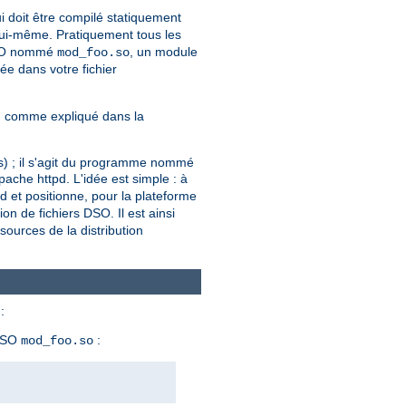
i doit être compilé statiquement
ui-même. Pratiquement tous les
 DSO nommé
, un module
mod_foo.so
ée dans votre fichier
, comme expliqué dans la
ers) ; il s'agit du programme nommé
ache httpd. L'idée est simple : à
pd et positionne, pour la plateforme
ion de fichiers DSO. Il est ainsi
ources de la distribution
:
 DSO
:
mod_foo.so