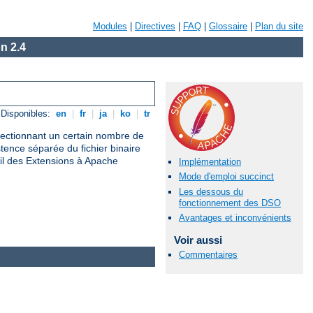
Modules
|
Directives
|
FAQ
|
Glossaire
|
Plan du site
n 2.4
Disponibles:
en
|
fr
|
ja
|
ko
|
tr
électionnant un certain nombre de
nce séparée du fichier binaire
il des Extensions à Apache
Implémentation
Mode d'emploi succinct
Les dessous du
fonctionnement des DSO
Avantages et inconvénients
Voir aussi
Commentaires