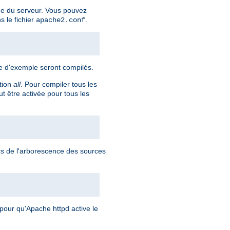
ge du serveur. Vous pouvez
 le fichier
.
apache2.conf
re d'exemple seront compilés.
ption
all
. Pour compiler tous les
t être activée pour tous les
rs
de l'arborescence des sources
pour qu'Apache httpd active le