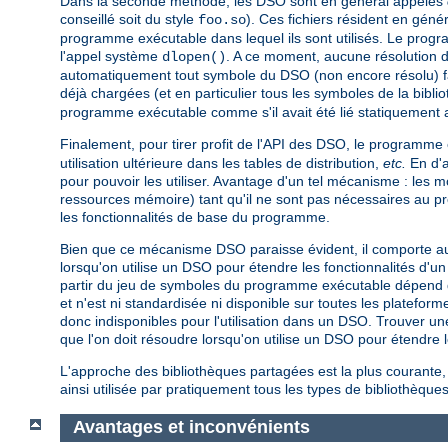
Dans la seconde méthode, les DSO sont en général appelés
conseillé soit du style
). Ces fichiers résident en gén
foo.so
programme exécutable dans lequel ils sont utilisés. Le pro
l'appel système
. A ce moment, aucune résolution 
dlopen()
automatiquement tout symbole du DSO (non encore résolu) fa
déjà chargées (et en particulier tous les symboles de la bibli
programme exécutable comme s'il avait été lié statiquement 
Finalement, pour tirer profit de l'API des DSO, le programme
utilisation ultérieure dans les tables de distribution,
etc.
En d'a
pour pouvoir les utiliser. Avantage d'un tel mécanisme : les
ressources mémoire) tant qu'il ne sont pas nécessaires au 
les fonctionnalités de base du programme.
Bien que ce mécanisme DSO paraisse évident, il comporte au 
lorsqu'on utilise un DSO pour étendre les fonctionnalités d
partir du jeu de symboles du programme exécutable dépend de 
et n'est ni standardisée ni disponible sur toutes les platef
donc indisponibles pour l'utilisation dans un DSO. Trouver un
que l'on doit résoudre lorsqu'on utilise un DSO pour étendr
L'approche des bibliothèques partagées est la plus courante,
ainsi utilisée par pratiquement tous les types de bibliothèques
Avantages et inconvénients