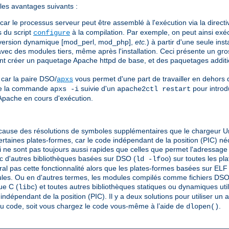
les avantages suivants :
 car le processus serveur peut être assemblé à l'exécution via la direct
s du script
à la compilation. Par exemple, on peut ainsi exéc
configure
t version dynamique [mod_perl, mod_php],
etc.
) à partir d'une seule ins
vec des modules tiers, même après l'installation. Ceci présente un gr
vent créer un paquetage Apache httpd de base, et des paquetages addit
 car la paire DSO/
vous permet d'une part de travailler en dehors
apxs
 de la commande
suivie d'un
pour introd
apxs -i
apache2ctl restart
pache en cours d'exécution.
cause des résolutions de symboles supplémentaires que le chargeur Uni
certaines plates-formes, car le code indépendant de la position (PIC) n
 ne sont pas toujours aussi rapides que celles que permet l'adressage
 d'autres bibliothèques basées sur DSO (
) sur toutes les p
ld -lfoo
al pas cette fonctionnalité alors que les plates-formes basées sur ELF
les. Ou en d'autres termes, les modules compilés comme fichiers DSO s
ue C (
) et toutes autres bibliothèques statiques ou dynamiques uti
libc
ndépendant de la position (PIC). Il y a deux solutions pour utiliser un a
au code, soit vous chargez le code vous-même à l’aide de
.
dlopen()