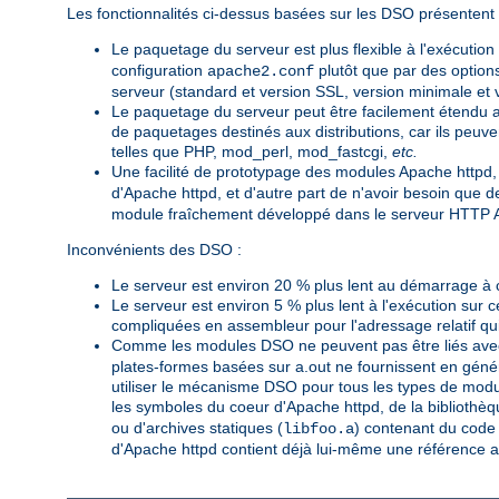
Les fonctionnalités ci-dessus basées sur les DSO présentent 
Le paquetage du serveur est plus flexible à l'exécution
configuration
plutôt que par des option
apache2.conf
serveur (standard et version SSL, version minimale e
Le paquetage du serveur peut être facilement étendu a
de paquetages destinés aux distributions, car ils peu
telles que PHP, mod_perl, mod_fastcgi,
etc.
Une facilité de prototypage des modules Apache httpd,
d'Apache httpd, et d'autre part de n'avoir besoin que
module fraîchement développé dans le serveur HTTP A
Inconvénients des DSO :
Le serveur est environ 20 % plus lent au démarrage à 
Le serveur est environ 5 % plus lent à l'exécution sur 
compliquées en assembleur pour l'adressage relatif qui
Comme les modules DSO ne peuvent pas être liés avec
plates-formes basées sur a.out ne fournissent en génér
utiliser le mécanisme DSO pour tous les types de modu
les symboles du coeur d'Apache httpd, de la bibliothèq
ou d'archives statiques (
) contenant du code i
libfoo.a
d'Apache httpd contient déjà lui-même une référence 