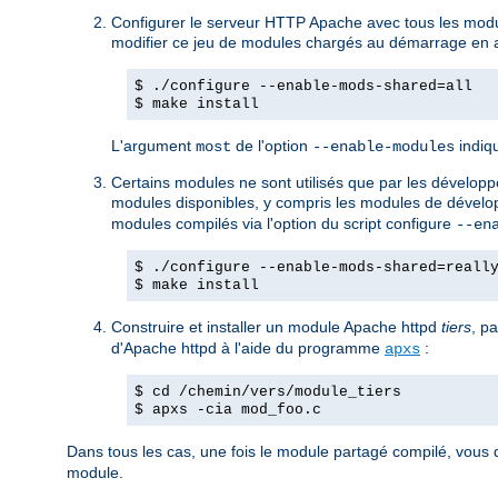
Configurer le serveur HTTP Apache avec tous les mod
modifier ce jeu de modules chargés au démarrage en ac
$ ./configure --enable-mods-shared=all
$ make install
L'argument
de l'option
indiqu
most
--enable-modules
Certains modules ne sont utilisés que par les développeu
modules disponibles, y compris les modules de dévelop
modules compilés via l'option du script configure
--en
$ ./configure --enable-mods-shared=reall
$ make install
Construire et installer un module Apache httpd
tiers
, p
d'Apache httpd à l'aide du programme
:
apxs
$ cd /chemin/vers/module_tiers
$ apxs -cia mod_foo.c
Dans tous les cas, une fois le module partagé compilé, vous 
module.