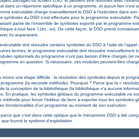
objets partagés
ou
fichiers DSO
, et peuvent être nommés avec l'extens
éral dans un répertoire spécifique à un programme, et aucun lien n'est 
gramme exécutable charge manuellement le DSO à l'exécution dans son 
de symboles du DSO n'est effectuée pour le programme exécutable. Par
isant partie de l'ensemble de symboles exporté par le programme exé
othèque à tout faire
). De cette façon, le DSO prend connaissa
libc.so
avec lui auparavant.
 exécutable doit résoudre certains symboles du DSO à l'aide de l'appe
utres termes, le programme exécutable doit résoudre manuellement tou
 modules optionnels du programme n'ont pas besoin d'être chargés (et n
programme en question. Si nécessaire, ces modules peuvent être char
moins une étape difficile : la résolution des symboles depuis le pro
'un programme (la seconde méthode). Pourquoi ? Parce que la « résolut
la conception de la bibliothèque (la bibliothèque n'a aucune informati
ormes. En pratique, les symboles globaux du programme exécutable ne so
e méthode pour forcer l'éditeur de liens à exporter tous les symboles g
e les fonctionnalités d'un programme au moment de son exécution.
 parce que c'est dans cette optique que le mécanisme DSO a été conçu 
 que fournit le système d'exploitation.