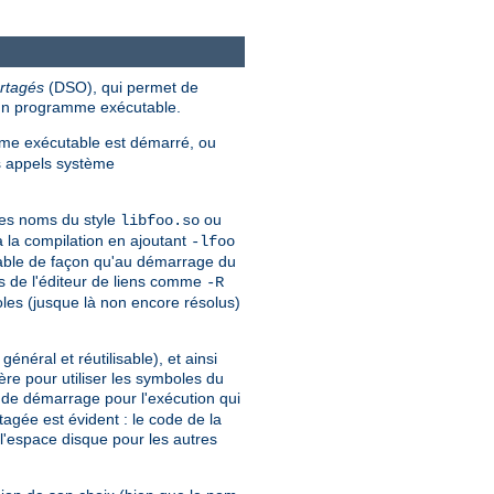
rtagés
(DSO), qui permet de
'un programme exécutable.
e exécutable est démarré, ou
es appels système
des noms du style
ou
libfoo.so
à la compilation en ajoutant
-lfoo
utable de façon qu'au démarrage du
ns de l'éditeur de liens comme
-R
les (jusque là non encore résolus)
éral et réutilisable), et ainsi
re pour utiliser les symboles du
e de démarrage pour l'exécution qui
gée est évident : le code de la
l'espace disque pour les autres