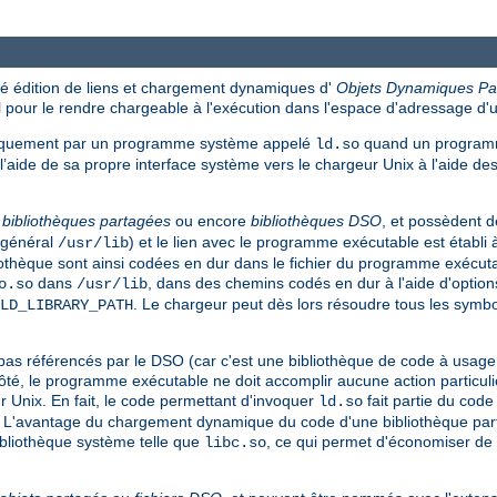
 édition de liens et chargement dynamiques d'
Objets Dynamiques Pa
pour le rendre chargeable à l'exécution dans l'espace d'adressage d
tiquement par un programme système appelé
quand un programm
ld.so
’aide de sa propre interface système vers le chargeur Unix à l'aide d
s
bibliothèques partagées
ou encore
bibliothèques DSO
, et possèdent 
n général
) et le lien avec le programme exécutable est établi 
/usr/lib
bliothèque sont ainsi codées en dur dans le fichier du programme exéc
dans
, dans des chemins codés en dur à l'aide d'optio
o.so
/usr/lib
. Le chargeur peut dès lors résoudre tous les symbo
LD_LIBRARY_PATH
référencés par le DSO (car c'est une bibliothèque de code à usage gén
té, le programme exécutable ne doit accomplir aucune action particuliè
r Unix. En fait, le code permettant d'invoquer
fait partie du cod
ld.so
. L'avantage du chargement dynamique du code d'une bibliothèque parta
ibliothèque système telle que
, ce qui permet d'économiser de 
libc.so