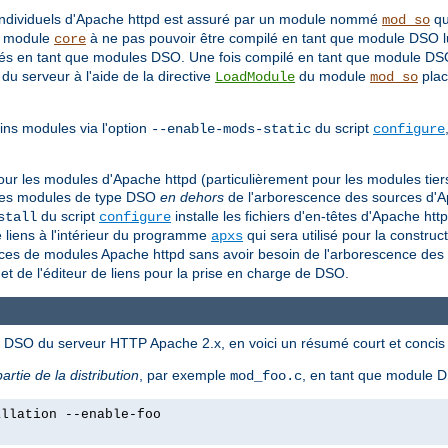
individuels d'Apache httpd est assuré par un module nommé
qu
mod_so
le module
à ne pas pouvoir être compilé en tant que module DSO l
core
pilés en tant que modules DSO. Une fois compilé en tant que module
 serveur à l'aide de la directive
du module
plac
LoadModule
mod_so
ns modules via l'option
du script
--enable-mods-static
configure
O pour les modules d'Apache httpd (particulièrement pour les modules ti
re des modules de type DSO
en dehors
de l'arborescence des sources d'Ap
du script
installe les fichiers d'en-têtes d'Apache htt
stall
configure
e liens à l'intérieur du programme
qui sera utilisé pour la construct
apxs
es de modules Apache httpd sans avoir besoin de l'arborescence des s
et de l'éditeur de liens pour la prise en charge de DSO.
és DSO du serveur HTTP Apache 2.x, en voici un résumé court et concis 
partie de la distribution
, par exemple
, en tant que module
mod_foo.c
allation --enable-foo