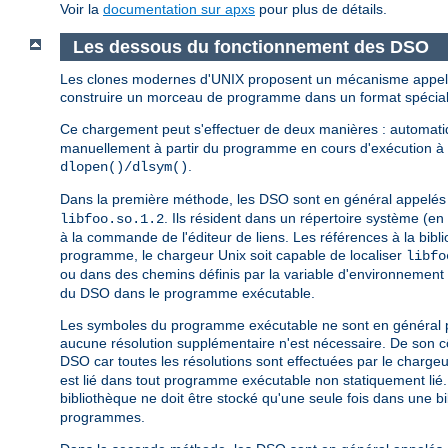
Voir la
documentation sur apxs
pour plus de détails.
Les dessous du fonctionnement des DSO
Les clones modernes d'UNIX proposent un mécanisme appelé
construire un morceau de programme dans un format spécial 
Ce chargement peut s'effectuer de deux manières : automa
manuellement à partir du programme en cours d'exécution à l
.
dlopen()/dlsym()
Dans la première méthode, les DSO sont en général appelé
. Ils résident dans un répertoire système (e
libfoo.so.1.2
à la commande de l'éditeur de liens. Les références à la bi
programme, le chargeur Unix soit capable de localiser
libfo
ou dans des chemins définis par la variable d'environnement
du DSO dans le programme exécutable.
Les symboles du programme exécutable ne sont en général pas 
aucune résolution supplémentaire n'est nécessaire. De son cô
DSO car toutes les résolutions sont effectuées par le chargeu
est lié dans tout programme exécutable non statiquement lié
bibliothèque ne doit être stocké qu'une seule fois dans une b
programmes.