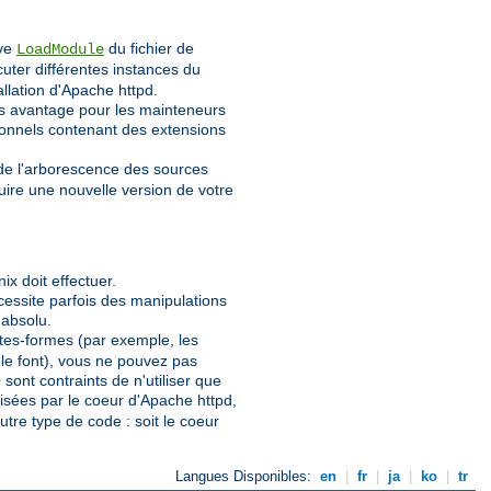
ive
du fichier de
LoadModule
uter différentes instances du
tallation d'Apache httpd.
os avantage pour les mainteneurs
ionnels contenant des extensions
 de l'arborescence des sources
uire une nouvelle version de votre
x doit effectuer.
écessite parfois des manipulations
 absolu.
lates-formes (par exemple, les
 le font), vous ne pouvez pas
ont contraints de n'utiliser que
lisées par le coeur d'Apache httpd,
utre type de code : soit le coeur
Langues Disponibles:
en
|
fr
|
ja
|
ko
|
tr