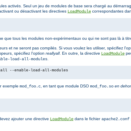
ules activés. Seul un jeu de modules de base sera chargé au démarra
tivant ou désactivant les directives
correspondantes dans
LoadModule
e que tous les modules non-expérimentaux ou qui ne sont pas là à tit
rs et ne seront pas compilés. Si vous voulez les utiliser, spécifiez l'o
peurs, spécifiez l'option
reallyall
. En outre, la directive
peu
LoadModule
.
able-load-all-modules
yall --enable-load-all-modules
ar exemple
, en tant que module DSO
en deho
mod_foo.c
mod_foo.so
devez ajouter une directive
dans le fichier
LoadModule
apache2.conf